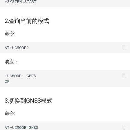
+
SYSTEM
:
START
6.查询当前GNSS的定位数据
g
呼叫控制相关命令
TRNG
GLL信息
WIOTA IOTE
s
7.切换到GPRS 模式
2.查询当前的模式
SMS相关命令
EVTC
ZDA信息
WIOTA ASYNC
e
8.开机读卡
命令:
a
电话簿相关命令
FLASH
RMV信息
WIOTA IOTE 外设
9.附着到CS域网络
r
AT
+
UCMODE
?
TCP-IP相关命令
SPIM
GNSS AT介绍
WIOTA AP 外设
c
10.+++++后续可做CS下的业
响应：
务，如语音、短信++++++
FTP相关命令
RTC
控制命令
WIOTA 镜像加密支持
h
+
UCMODE
:
GPRS
HTTP相关命令
外设控制器
配置命令
WIOTA DTU
OK
MQTT相关命令
TIMER
查询命令
WIOTA 快速配置
3.切换到GNSS模式
硬件相关命令
UART
使能命令
命令:
其它命令
屏蔽命令
AT
+
UCMODE
=
GNSS