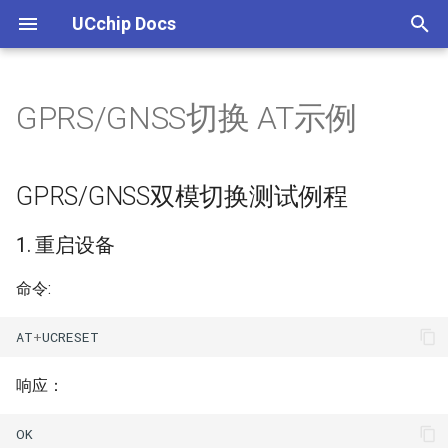
UCchip Docs
I
n
GPRS/GNSS切换 AT示例
UCCHIP IDE 安装
UC8088
AT命令说明文档更新列表
GPRS/GNSS双模切换测试例
如何本地编译GPRS工程
UCM800介绍
UCM868介绍
UCM802介绍
UC8088
UC8688
WIOTA INTRO
UC8088系列介绍
PWM
GNSS通信协议
UC8188介绍
UCM108E介绍
UHF通信协议
UCM601
UCM601C介绍
UCM601NC介绍
ucm606L介绍
UCM608介绍
UCM608H介绍
WIOTA INTRODUCE
UC8288
WIOTA WIKI
i
程
t
编译下载
外设
AT命令介绍
GPRS 开发工程概述
UCM800评估板
UCM868评估板
UCM802评估板
UC8188
UCM601
WIOTA PRODUCT
UC8088总线结构
WATCHDOG
系统ID/信号ID
UCM108E评估板
UCM608评估板
WIOTA Excellen
WIOTA TOOLS
GPRS/GNSS双模切换测试例程
1. 重启设备
i
LINUX下载
模组信息识别命令
如何添加自定义AT命令
UCM108E
UCM601C
WIOTA DEVELOP
UC8088存储结构
CAN
RMC信息
WIOTA TEST
1. 重启设备
a
2.查询当前的模式
调试
通用命令
GPRS EAT API说明
UCM601NC
UC8088时钟树
I2C
VTG信息
WIOTA UBOOT
l
命令:
3.切换到GNSS模式
i
(U)SIM相关命令
GNSS定位,GPRS上报Demo
UCM606L
GPIO
GGA信息
WIOTA STATIC DATA
AT
+
UCRESET
z
4.查询当前的模式
网络服务相关命令
UCM608
ADDA
GSV信息
WIOTA 二次开发
响应：
i
5.查询当前GNSS的定位状态
n
GPRS相关命令
UCM608H
PMU
GSA信息
WIOTA AP
OK