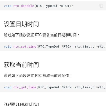
void
rtc_disable
(
RTC_TypeDef
*
RTCx
);
设置日期时间
通过如下函数设置 RTC 设备当前日期和时间：
void
rtc_set_time
(
RTC_TypeDef
*
RTCx
,
rtc_time_t
*
rtc_
获取当前时间
通过如下函数设置 RTC 获取当前时间值：
void
rtc_get_time
(
RTC_TypeDef
*
RTCx
,
rtc_time_t
*
rtc_
设置报警时间