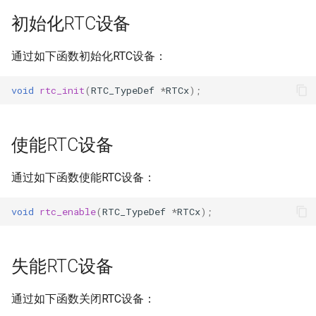
初始化RTC设备
通过如下函数初始化RTC设备：
void
rtc_init
(
RTC_TypeDef
*
RTCx
);
使能RTC设备
通过如下函数使能RTC设备：
void
rtc_enable
(
RTC_TypeDef
*
RTCx
);
失能RTC设备
通过如下函数关闭RTC设备：