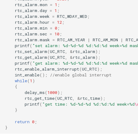
rtc_alarm
.
mon
=
1
;
rtc_alarm
.
day
=
1
;
rtc_alarm
.
week
=
RTC_WDAY_WED
;
rtc_alarm
.
hour
=
12
;
rtc_alarm
.
min
=
0
;
rtc_alarm
.
sec
=
10
;
rtc_alarm
.
mask
=
RTC_AM_YEAR
|
RTC_AM_MON
|
RTC_
printf
(
"set alarm: %d-%d-%d %d:%d:%d week=%d mas
rtc_set_alarm
(
UC_RTC
,
&
rtc_alarm
);
rtc_get_alarm
(
UC_RTC
,
&
rtc_alarm
);
printf
(
"get alarm: %d-%d-%d %d:%d:%d week=%d mas
rtc_enable_alarm_interrupt
(
UC_RTC
);
int_enable
();
//enable global interrupt
while
(
1
)
{
delay_ms
(
1000
);
rtc_get_time
(
UC_RTC
,
&
rtc_time
);
printf
(
"get time: %d-%d-%d %d:%d:%d week=%d
\
}
return
0
;
}