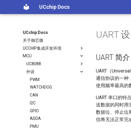
UCchip Docs
UART 
UCchip Docs
关于御芯微
UCCHIP集成开发环境
UART 简介
MCU
UC8088
UART（Univers
外设
通信协议的一种
PWM
使用频率最高的
WATCHDOG
CAN
UART 串口的
I2C
送数据的同时用
GPIO
数据位、停止位和
ADDA
信将无法正常完成
PMU