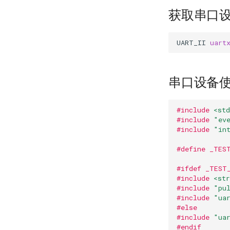
获取串口
UART_II
uart
串口设备
#include
<std
#include
"ev
#include
"in
#define _TES
#ifdef _TEST
#include
<str
#include
"pu
#include
"ua
#else
#include
"ua
#endif