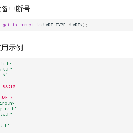
设备中断号
x_get_interrupt_id
(
UART_TYPE
*
UARTx
);
使用示例
io.h>
ent.h"
t.h"
T_UARTX
_UARTX
ing.h>
lpino.h"
rtx.h"
rt.h"