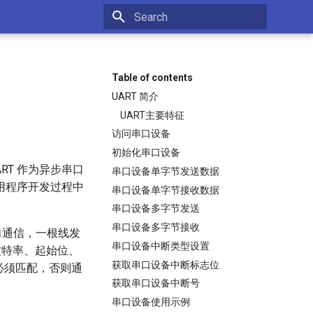
Initializing search
Table of contents
UART 简介
UART主要特征
访问串口设备
初始化串口设备
器，UART 作为异步串口
串口设备单字节发送数据
用程序开发过程中
串口设备单字节接收数据
串口设备多字节发送
串口设备多字节接收
向通信，一根线发
串口设备中断类型设置
波特率、起始位、
获取串口设备中断标志位
必须匹配，否则通
获取串口设备中断号
串口设备使用示例