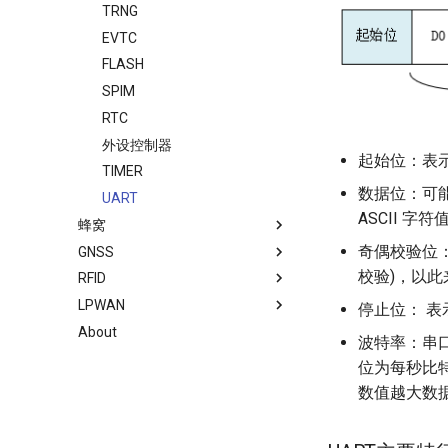
TRNG
EVTC
FLASH
SPIM
RTC
外设控制器
起始位：表示
TIMER
数据位：可能
UART
ASCII 字符
蜂窝
奇偶校验位：
GNSS
校验)，以
RFID
LPWAN
停止位： 表
About
波特率：串口
位为每秒比特数 
数值越大数据