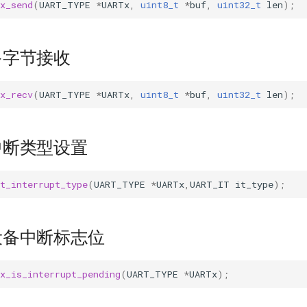
x_send
(
UART_TYPE
*
UARTx
,
uint8_t
*
buf
,
uint32_t
len
);
多字节接收
x_recv
(
UART_TYPE
*
UARTx
,
uint8_t
*
buf
,
uint32_t
len
);
中断类型设置
t_interrupt_type
(
UART_TYPE
*
UARTx
,
UART_IT
it_type
);
设备中断标志位
x_is_interrupt_pending
(
UART_TYPE
*
UARTx
);