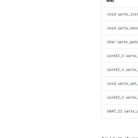
函数
void uartx_ini
void uartx_sen
char uartx_get
uint32_t uartx
uint32_t uartx
void uartx_set
uint32_t uartx
UART_II uartx_