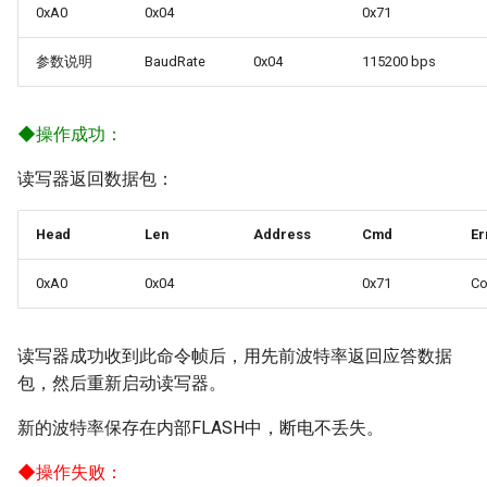
0xA0
0x04
0x71
用户手册
参数说明
BaudRate
0x04
115200 bps
开发手册
◆
操作成功：
读写器返回数据包：
Head
Len
Address
Cmd
Er
0xA0
0x04
0x71
C
读写器成功收到此命令帧后，用先前波特率返回应答数据
包，然后重新启动读写器。
新的波特率保存在内部FLASH中，断电不丢失。
◆
操作失败：