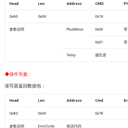
Head
Len
Address
CMD
Pl
0xA0
0x04
0x74
参数说明
PlusMinus
0x00
零
0x01
零
Temp
摄氏度
◆
操作失败：
读写器返回数据包：
Head
Len
Address
Cmd
Er
0xA0
0x04
0x7B
参数说明
ErrorCode
错误代码