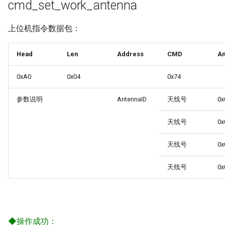
cmd_set_work_antenna
上位机指令数据包：
Head
Len
Address
CMD
An
0xA0
0x04
0x74
参数说明
AntennaID
天线号
0x
天线号
0x
天线号
0x
天线号
0x
◆
操作成功：