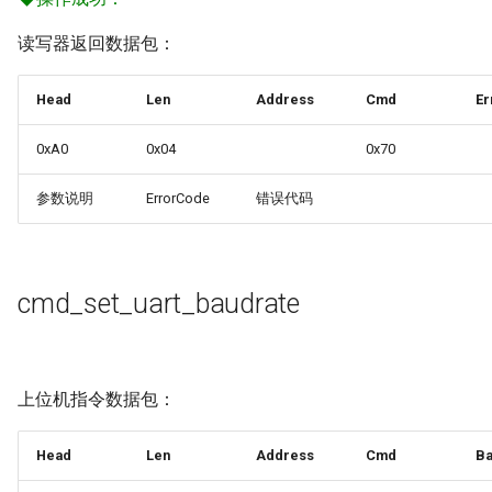
g
TRNG
GLL信息
WIOTA IOTE
读写器返回数据包：
s
EVTC
ZDA信息
WIOTA ASYNC
e
Head
Len
Address
Cmd
Er
a
FLASH
RMV信息
WIOTA IOTE 外设
0xA0
0x04
0x70
r
SPIM
GNSS AT介绍
WIOTA AP 外设
参数说明
ErrorCode
错误代码
c
RTC
控制命令
WIOTA 镜像加密支持
h
cmd_set_uart_baudrate
外设控制器
配置命令
WIOTA DTU
TIMER
查询命令
WIOTA 快速配置
上位机指令数据包：
UART
使能命令
Head
Len
Address
Cmd
Ba
屏蔽命令