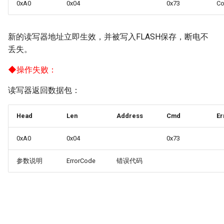
0xA0
0x04
0x73
C
新的读写器地址立即生效，并被写入FLASH保存，断电不
丢失。
◆
操作失败：
读写器返回数据包：
Head
Len
Address
Cmd
Er
0xA0
0x04
0x73
参数说明
ErrorCode
错误代码