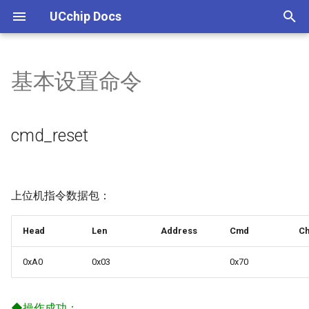
UCchip Docs
I
n
基本设置命令
UCCHIP IDE 安装
UC8088
UC8088
UC8088
cmd_reset
UCM601
UCM601C介绍
UCM601NC介绍
ucm606L介绍
UCM608介绍
UCM608H介绍
WIOTA INTRO
UC8088系列介绍
PWM
GPRS AT 固件列表
UCM800介绍
UCM868介绍
UCM802介绍
GNSS通信协议
UC8188介绍
UCM108E介绍
WIOTA INTRODUCE
UC8288
WIOTA WIKI
i
t
编译下载
外设
UCM800
UC8188
cmd_set_uart_baudrate
UCM608评估板
WIOTA PRODUCT
UC8088总线结构
WATCHDOG
GPRS 固件烧录
UCM800评估板
UCM868评估板
UCM802评估板
系统ID/信号ID
UCM108E评估板
WIOTA Excellen
WIOTA TOOLS
cmd_reset
i
LINUX下载
UCM868
UCM108E
cmd_get_firmware_version
WIOTA DEVELOP
UC8088存储结构
CAN
GPRS AT命令集
RMC信息
WIOTA TEST
a
调试
UCM802
cmd_set_reader_address
UC8088时钟树
I2C
GPRS AT命令示例
VTG信息
WIOTA UBOOT
l
上位机指令数据包：
i
cmd_set_work_antenna
GPIO
GPRS 工程编译与开发
GGA信息
WIOTA STATIC DATA
Head
Len
Address
Cmd
C
z
cmd_get_work_antenna
ADDA
GPRS 第三方定制化AT和
GSV信息
WIOTA 二次开发
0xA0
0x03
0x70
i
n
cmd_get_reader_temperature
PMU
GSA信息
WIOTA AP
◆
操作成功：