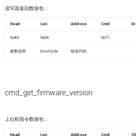
读写器返回数据包：
Head
Len
Address
Cmd
Er
0xA0
0x04
0x71
参数说明
ErrorCode
错误代码
cmd_get_firmware_version
上位机指令数据包：
Head
Len
Address
Cmd
C