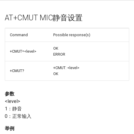
AT+CMUT MIC静音设置
Command
Possible response(s)
OK
+CMUT=<level>
ERROR
+CMUT: <level>
+CMUT?
OK
参数
<level>
1：静音
0：正常输入
举例