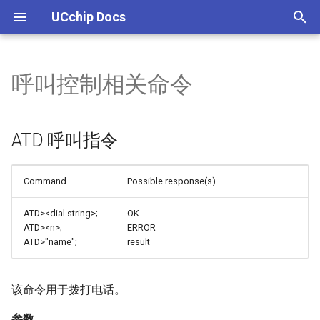
UCchip Docs
I
n
呼叫控制相关命令
UCCHIP IDE 安装
UC8088
ATD 呼叫指令
呼叫控制 AT示例
如何本地编译GPRS工程
UCM800介绍
UCM868介绍
UCM802介绍
UC8088
UC8688
WIOTA INTRO
UC8088系列介绍
PWM
GNSS通信协议
UC8188介绍
UCM108E介绍
UHF通信协议
UCM601
UCM601C介绍
UCM601NC介绍
ucm606L介绍
UCM608介绍
UCM608H介绍
WIOTA INTRODUCE
UC8288
WIOTA WIKI
i
t
编译下载
外设
ATA 来电接听
SMS AT示例
GPRS 开发工程概述
UCM800评估板
UCM868评估板
UCM802评估板
UC8188
UCM601
WIOTA PRODUCT
UC8088总线结构
WATCHDOG
系统ID/信号ID
UCM108E评估板
UCM608评估板
WIOTA Excellen
WIOTA TOOLS
ATD 呼叫指令
i
LINUX下载
ATH 挂断通话
电话簿 AT示例
如何添加自定义AT命令
UCM108E
UCM601C
WIOTA DEVELOP
UC8088存储结构
CAN
RMC信息
WIOTA TEST
a
Command
Possible response(s)
调试
AT+CLIP 设置来电显示
TCP-IP AT示例
GPRS EAT API说明
UCM601NC
UC8088时钟树
I2C
VTG信息
WIOTA UBOOT
l
ATD><dial string>;
OK
i
ATD><n>;
ERROR
AT+CLCC 查询当前呼叫列表
HTTP AT示例
GNSS定位,GPRS上报Demo
UCM606L
GPIO
GGA信息
WIOTA STATIC DATA
ATD>"name";
result
z
AT+CSVC 扬声器音量控制
MQTT AT示例
UCM608
ADDA
GSV信息
WIOTA 二次开发
i
该命令用于拨打电话。
n
AT+CMUT MIC静音设置
FTP AT示例
UCM608H
PMU
GSA信息
WIOTA AP
参数