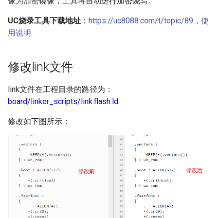
像为加密镜像，工具将自动进行加密烧写。
g
WIOTA ASYNC 指定终端上报
UART
UART
④明文烧写
TRNG
GLL信息
UC烧录工具下载地址
：
https://uc8088.com/t/topic/89
，
使
s
数据
用说明
明文/密文烧写控制寄存器
EVTC
ZDA信息
e
a
FLASH
RMV信息
修改link文件
r
SPIM
GNSS AT介绍
link文件在工程目录的路径为：
c
board/linker_scripts/link.flash.ld
RTC
控制命令
h
修改如下图所示：
外设控制器
配置命令
TIMER
查询命令
UART
使能命令
屏蔽命令