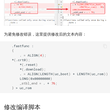
用户手册
开发手册
为避免修改错误，这里提供修改后的文本内容：
    .fastfunc :

{
        . 
=
 ALIGN
(
4
)
;
    *
(
.crt0
)
;
        *
(
.reset
)
        *
(
.download
)
;
        . 
=
 ALIGN
(
LENGTH
(
uc_boot
)
 + LENGTH
(
uc_rom
))
 
        LONG
(
0x00000000
)
_stbl_end
=
 . + 
76
;
}
修改编译脚本