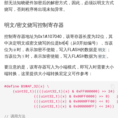
部无法知晓硬件加密后的解密方式，因此，必须以明文方式
烧写，否则程序将出现未知异常。
明文/密文烧写控制寄存器
控制寄存器地址为0x1A107040，该寄存器长度为32位，其
中决定明文或密文烧写的位是bit[4]（从0开始编号），当该
位为
时，表示加密不使能，写入FLASH的数据是
；
0
明文
当该位为
时，表示加密使能，写入FLASH数据为
。
1
密文
要注意的是，该寄存器写入为小端模式，即写入时需要大小
端转换，这里提供大小端转换宏定义可作参考：
#define BSWAP_32(x) \
    (uint32_t)((((uint32_t)(x) & 0xFF000000) >> 24) 
              (((uint32_t)(x) & 0x00FF0000) >> 8)   
              (((uint32_t)(x) & 0x0000FF00) << 8)   
              (((uint32_t)(x) & 0x000000FF) << 24))
// 调用方法