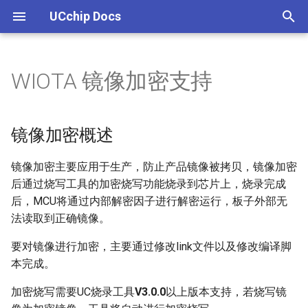
UCchip Docs
I
n
WIOTA 镜像加密支持
UCCHIP IDE 安装
UC8088
UC8088
UC8088
UC8688
WIOTA INTRODUCE
UC8288
WIOTA 下载软件(固件v0.12)
WIOTA AT测试概述
WIOTA UBOOT 操作指南
WIOTA STATIC DATA概述和
WIOTA 概述
WIOTA AP 评估板
WIOTA IOTE 评估板
WIOTA ASYNC AT测试概述
ADC
ADC
镜像加密概述
DTU新手入门
UC8088系列介绍
PWM
GPRS AT 固件列表
UCM800介绍
UCM868介绍
UCM802介绍
GNSS通信协议
UC8188介绍
UCM108E介绍
UHF通信协议
UCM601
UCM601C介绍
UCM601NC介绍
ucm606L介绍
UCM608介绍
UCM608H介绍
i
API
t
编译下载
外设
UCM800
UC8188
UCM601
WIOTA Excellen
UC烧写工具(固件v0.13)
WIOTA 同步终端扫频
WIOTA UBOOT 去除
WIOTA 二次开发环境搭建
WIOTA AP API
WIOTA IOTE API
WIOTA ASYNC GUIDE
DAC
DAC
修改link文件
DTU镜像下载和配置
UC8088总线结构
WATCHDOG
GPRS 固件烧录
UCM800评估板
UCM868评估板
UCM802评估板
系统ID/信号ID
UCM108E评估板
UCM608评估板
镜像加密概述
WIoTa用户静态数据读写说明
i
LINUX下载
UCM868
UCM108E
UCM601C
DTU串口工具
WIOTA 同步按键控制收发
WIOTA UBOOT API
WIOTA 帧结构
WIOTA AP AT
WIOTA IOTE AT
WIOTA ASYNC API
I2C
I2C
修改编译脚本
DTU功能
UC8088存储结构
CAN
GPRS AT命令集
RMC信息
镜像加密主要应用于生产，防止产品镜像被拷贝，镜像加密
a
后通过烧写工具的加密烧写功能烧录到芯片上，烧录完成
调试
UCM802
UCM601NC
WIOTA 同步数据收发
WIOTA UBOOT AT
WIOTA AP 基带版本校验
WIOTA IOTE 自动管理
WIOTA ASYNC AT
GPIO/PIN
GPIO/PIN
加密烧写概述
DTU低功耗
UC8088时钟树
I2C
GPRS AT命令示例
VTG信息
l
后，MCU将通过内部解密因子进行解密运行，板子外部无
法读取到正确镜像。
i
UCM606L
WIOTA 同步终端数据保存
PWM
PWM
DTU与上位机通信协议
① 密文烧写
GPIO
GPRS 工程编译与开发
GGA信息
z
要对镜像进行加密，主要通过修改link文件以及修改编译脚
UCM608
WIOTA ASYNC 数据收发
RTC
RTC
② 密文烧写
ADDA
GPRS 第三方定制化AT和
GSV信息
本完成。
i
加密烧写需要UC烧录工具
V3.0.0
以上版本支持，若烧写镜
n
UCM608H
WIOTA ASYNC RTC唤醒
WDT
WDT
③ 明文烧写
PMU
GSA信息